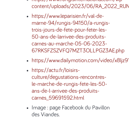
content/uploads/2023/06/RA_2022_RUN
https://www.leparisien.fr/val-de-
marne-94/rungis-94150/a-rungis-
trois-jours-de-fete-pour-feter-les-
50-ans-de-larrivee-des-produits-
carnes-au-marche-05-06-2023-
67RKSFZSZVFQ7MZT3OLLPGZ3AE.php
https://www.dailymotion.com/video/x8ljz9
https://actu.fr/loisirs-
culture/degustations-rencontres-
le-marche-de-rungis-fete-les-50-
ans-de-l-arrivee-des-produits-
carnes_59691592.html
Image : page Facebook du Pavillon
des Viandes.