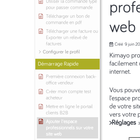
Utiliser la commande type
prof
pour passer commande
Télécharger un bon de
web
commande en pdf
Télécharger une facture ou
Exporter un relevé de
factures
Créé
9 juin 2
Configurer le profil
Kimayo pro
facilement 
Démarrage Rapide
internet.
Première connexion back-
office vendeur
Vous pouvez
Créer mon compte test
l’espace pro
acheteur
de votre si
Mettre en ligne le portail
clients B2B
vers votre p
Ajouter l'espace
>Réglages
»
professionnels sur votre
site web