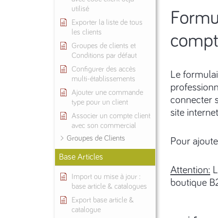
utilisé
Formul
Exporter la liste de tous
les clients
compt
Groupes de clients et
Conditions par défaut
Configurer des accès
Le formulai
multi-établissements
professionn
Ajouter une commande
connecter s
type pour un client
site internet
Associer un compte client
avec son commercial
Groupes de Clients
Pour ajoute
Base Articles
Attention:
L
Import ou mise à jour :
boutique B
base article & catalogues
Export base article &
catalogue