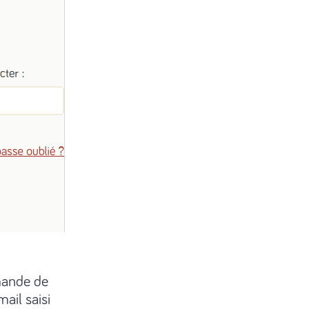
mande de
ail saisi