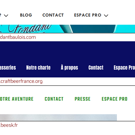
ndantbaulois.com
craftbeerfrance.org
beesk.fr