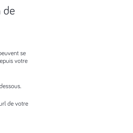
n de
 peuvent se
epuis votre
-dessous.
url de votre