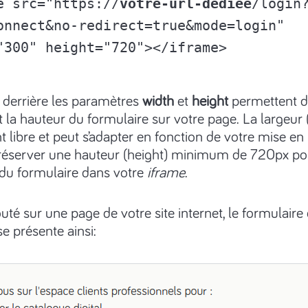
e src="https://
votre-url-dédiée
/login
onnect&no-redirect=true&mode=login" 
"300" height="720"></iframe> 
 derrière les paramètres
width
et
height
permettent d
et la hauteur du formulaire sur votre page. La largeur 
 libre et peut s’adapter en fonction de votre mise en 
réserver une hauteur (height) minimum de 720px pou
 du formulaire dans votre
iframe
.
outé sur une page de votre site internet, le formulaire
e présente ainsi: