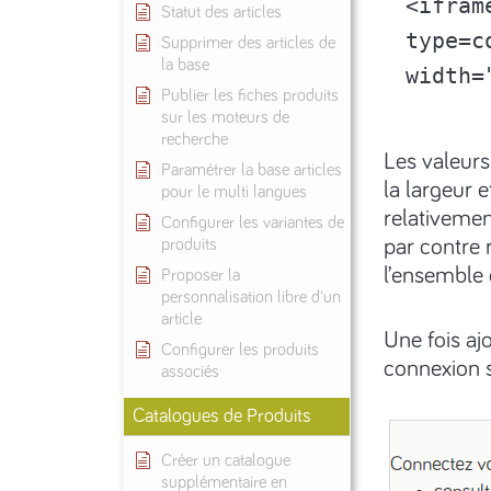
<ifram
Statut des articles
type=c
Supprimer des articles de
la base
width=
Publier les fiches produits
sur les moteurs de
recherche
Les valeurs
Paramétrer la base articles
la largeur 
pour le multi langues
relativement
Configurer les variantes de
par contre 
produits
l’ensemble
Proposer la
personnalisation libre d'un
article
Une fois aj
Configurer les produits
connexion s
associés
Catalogues de Produits
Créer un catalogue
supplémentaire en