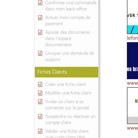
Confirmer une commande
dans mon back-office
Activer mon compte de
paiement
Ajouter des documents
lefo
dans l'espace
documentaire
Envoyer une demande de
support
Fiches Clients
www.
Créer une fiche client
Modifier une fiche client
Inviter un client à se
connecter sur le portail
Suspendre ou réactiver un
compte client
www.
Valider une fiche client
avec code client déjà