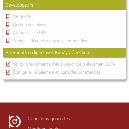
Developpeurs
API REST
Gestion des tokens
Arborescence FTP
Tutoriel - Récupérations des commandes
Paiements en ligne avec Kimayo Checkout
Valider une demande d'autorisation de prélèvement SEPA
Configurer le paiement en ligne des commandes
Conditions générales